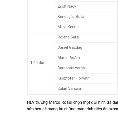
Zsolt Nagy
Bendegúz Bolla
Milos Kerkez
Roland Sallai
Dániel Gazdag
Martin Ádám
Tiền đạo
Barnabás Varga
Krisztofer Horváth
Zalán Vancsa
HLV trưởng Marco Rossi chọn một đội hình đa dạng
hứa hẹn sẽ mang lại những màn trình diễn ấn tượng 