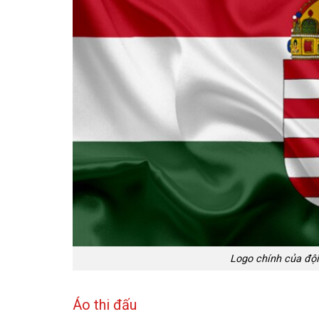
Logo chính của đội
Áo thi đấu