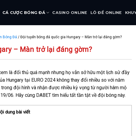
CÁ CƯỢC BÓNG ĐÁ
CASINO ONLINE
LÔ ĐỀ ONLINE
KHUY
ển Bóng Đá
/
Đội tuyển bóng đá quốc gia Hungary – Màn trở lại đáng gờm?
gary – Màn trở lại đáng gờm?
em là đối thủ quá mạnh nhưng họ vẫn sở hữu một lịch sử đầy
của Hungary tại EURO 2024 không thay đổi nhiều so với năm
 trong đội hình và nhận được nhiều kỳ vọng từ người hâm mộ
 19/06. Hãy cùng DABET tìm hiểu tất tần tật về đội bóng này.
ội dung bài viết