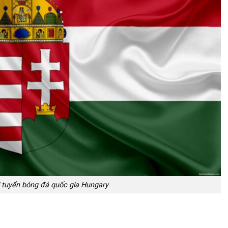
 tuyển bóng đá quốc gia Hungary