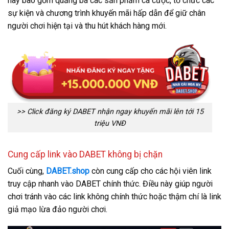
này bao gồm quảng bá các sản phẩm cá cược, tổ chức các
sự kiện và chương trình khuyến mãi hấp dẫn để giữ chân
người chơi hiện tại và thu hút khách hàng mới.
>> Click đăng ký DABET nhận ngay khuyến mãi lên tới 15
triệu VNĐ
Cung cấp link vào DABET không bị chặn
Cuối cùng,
DABET.shop
còn cung cấp cho các hội viên link
truy cập nhanh vào DABET chính thức. Điều này giúp người
chơi tránh vào các link không chính thức hoặc thậm chí là link
giả mạo lừa đảo người chơi.