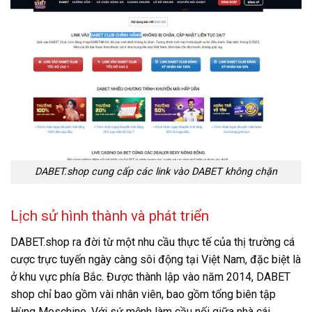
DABET.shop cung cấp các link vào DABET không chặn
Lịch sử hình thành và phát triển
DABET.shop ra đời từ một nhu cầu thực tế của thị trường cá
cược trực tuyến ngày càng sôi động tại Việt Nam, đặc biệt là
ở khu vực phía Bắc. Được thành lập vào năm 2014, DABET
shop chỉ bao gồm vài nhân viên, bao gồm tổng biên tập
Hùng Moschino. Với sứ mệnh làm cầu nối giữa nhà cái