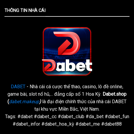
THÔNG TIN NHÀ CÁI
DABET
- Nhà cái cá cược thể thao, casino, lô đề online,
game bài, slot nổ hũ,... đẳng cấp số 1 Hoa Kỳ.
Dabet.shop
(
dabet.makeup
)
là đại điện chính thức của nhà cái DABET
tại khu vực Miền Bắc, Việt Nam.
Tags: #dabet #dabet_cc #dabet_club #da_bet #dabet_fun
#dabet_infor #dabet_hoa_kỳ #dabet_me #dabet88