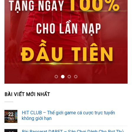
BÀI VIẾT MỚI NHẤT
HIT CLUB – Thế giới game cá cược trực tuyến
22
không giới hạn
Th1
Bài Baccarat DABET – Sân Chơi Dành Cho Bet Thủ