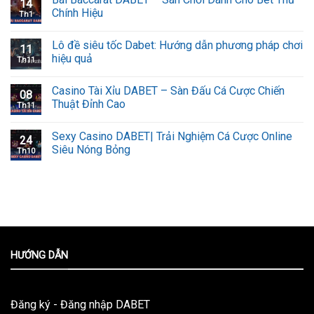
14
Chính Hiệu
Th1
Lô đề siêu tốc Dabet: Hướng dẫn phương pháp chơi
11
hiệu quả
Th11
Casino Tài Xỉu DABET – Sàn Đấu Cá Cược Chiến
08
Thuật Đỉnh Cao
Th11
Sexy Casino DABET| Trải Nghiệm Cá Cược Online
24
Siêu Nóng Bỏng
Th10
HƯỚNG DẪN
Đăng ký - Đăng nhập DABET