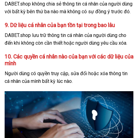
DABET.shop không chia sẻ thông tin cá nhân của người dùng
với bất kỳ bên thứ ba nào mà không có sự đồng ý trước đó.
9. Dữ liệu cá nhân của bạn tồn tại trong bao lâu
DABET.shop lưu trữ thông tin cá nhân của người dùng cho
đến khi không còn cần thiết hoặc người dùng yêu cầu xóa.
10. Các quyền cá nhân nào của bạn với các dữ liệu của
mình
Người dùng có quyền truy cập, sửa đổi hoặc xóa thông tin
cá nhân của mình bất kỳ lúc nào.