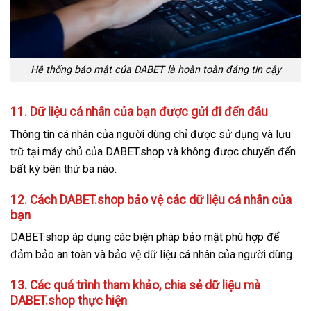
Hệ thống bảo mật của DABET là hoàn toàn đáng tin cậy
11. Dữ liệu cá nhân của bạn được gửi đi đến đâu
Thông tin cá nhân của người dùng chỉ được sử dụng và lưu
trữ tại máy chủ của DABET.shop và không được chuyển đến
bất kỳ bên thứ ba nào.
12. Cách DABET.shop bảo vệ các dữ liệu cá nhân của
bạn
DABET.shop áp dụng các biện pháp bảo mật phù hợp để
đảm bảo an toàn và bảo vệ dữ liệu cá nhân của người dùng.
13. Các quá trình tham khảo, chia sẻ dữ liệu mà
DABET.shop thực hiện