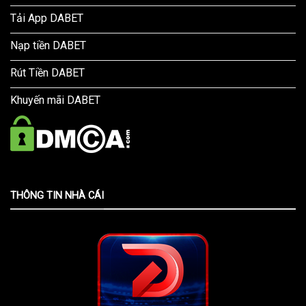
Tải App DABET
Nạp tiền DABET
Rút Tiền DABET
Khuyến mãi DABET
THÔNG TIN NHÀ CÁI