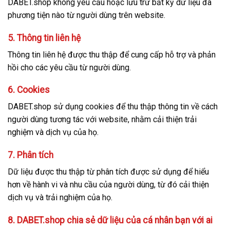
DABET.shop không yêu cầu hoặc lưu trữ bất kỳ dữ liệu đa
phương tiện nào từ người dùng trên website.
5. Thông tin liên hệ
Thông tin liên hệ được thu thập để cung cấp hỗ trợ và phản
hồi cho các yêu cầu từ người dùng.
6. Cookies
DABET.shop sử dụng cookies để thu thập thông tin về cách
người dùng tương tác với website, nhằm cải thiện trải
nghiệm và dịch vụ của họ.
7. Phân tích
Dữ liệu được thu thập từ phân tích được sử dụng để hiểu
hơn về hành vi và nhu cầu của người dùng, từ đó cải thiện
dịch vụ và trải nghiệm của họ.
8. DABET.shop chia sẻ dữ liệu của cá nhân bạn với ai