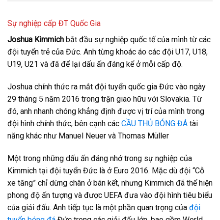
Sự nghiệp cấp ĐT Quốc Gia
Joshua Kimmich
bắt đầu sự nghiệp quốc tế của mình từ các
đội tuyển trẻ của Đức. Anh từng khoác áo các đội U17, U18,
U19, U21 và đã để lại dấu ấn đáng kể ở mỗi cấp độ.
Joshua chính thức ra mắt đội tuyển quốc gia Đức vào ngày
29 tháng 5 năm 2016 trong trận giao hữu với Slovakia. Từ
đó, anh nhanh chóng khẳng định được vị trí của mình trong
đội hình chính thức, bên cạnh các
CẦU THỦ BÓNG ĐÁ
tài
năng khác như Manuel Neuer và Thomas Müller
Một trong những dấu ấn đáng nhớ trong sự nghiệp của
Kimmich tại đội tuyển Đức là ở Euro 2016. Mặc dù đội “Cỗ
xe tăng” chỉ dừng chân ở bán kết, nhưng Kimmich đã thể hiện
phong độ ấn tượng và được UEFA đưa vào đội hình tiêu biểu
của giải đấu. Anh tiếp tục là một phần quan trọng của
đội
tuyển bóng đá
Đức trong các giải đấu lớn, bao gồm World