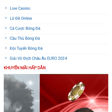
Live Casino
Lô Đề Online
Cá Cược Bóng Đá
Cầu Thủ Bóng Đá
Đội Tuyển Bóng Đá
Giải Vô Địch Châu Âu EURO 2024
KHUYẾN MÃI HẤP DẪN