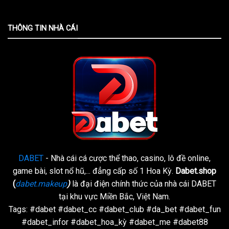
THÔNG TIN NHÀ CÁI
DABET
- Nhà cái cá cược thể thao, casino, lô đề online,
game bài, slot nổ hũ,... đẳng cấp số 1 Hoa Kỳ.
Dabet.shop
(
dabet.makeup
)
là đại điện chính thức của nhà cái DABET
tại khu vực Miền Bắc, Việt Nam.
Tags: #dabet #dabet_cc #dabet_club #da_bet #dabet_fun
#dabet_infor #dabet_hoa_kỳ #dabet_me #dabet88