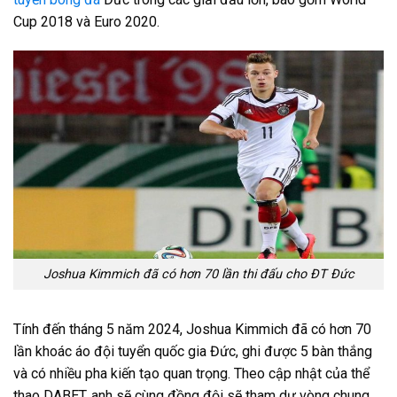
Cup 2018 và Euro 2020.
Joshua Kimmich đã có hơn 70 lần thi đấu cho ĐT Đức
Tính đến tháng 5 năm 2024, Joshua Kimmich đã có hơn 70
lần khoác áo đội tuyển quốc gia Đức, ghi được 5 bàn thắng
và có nhiều pha kiến tạo quan trọng. Theo cập nhật của thể
thao DABET, anh sẽ cùng đồng đội sẽ tham dự vòng chung