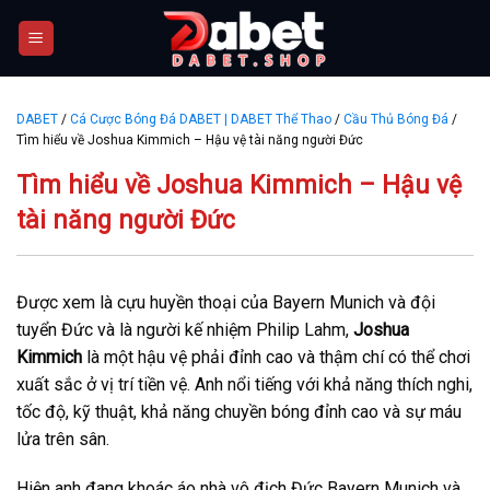
Skip
to
content
DABET
/
Cá Cược Bóng Đá DABET | DABET Thể Thao
/
Cầu Thủ Bóng Đá
/
Tìm hiểu về Joshua Kimmich – Hậu vệ tài năng người Đức
Tìm hiểu về Joshua Kimmich – Hậu vệ
tài năng người Đức
Được xem là cựu huyền thoại của Bayern Munich và đội
tuyển Đức và là người kế nhiệm Philip Lahm,
Joshua
Kimmich
là một hậu vệ phải đỉnh cao và thậm chí có thể chơi
xuất sắc ở vị trí tiền vệ. Anh nổi tiếng với khả năng thích nghi,
tốc độ, kỹ thuật, khả năng chuyền bóng đỉnh cao và sự máu
lửa trên sân.
Hiện anh đang khoác áo nhà vô địch Đức Bayern Munich và