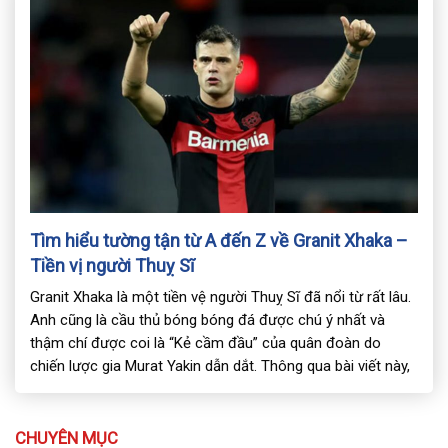
Tìm hiểu tường tận từ A đến Z về Granit Xhaka –
Tiền vị người Thuỵ Sĩ
Granit Xhaka là một tiền vệ người Thuỵ Sĩ đã nổi từ rất lâu.
Anh cũng là cầu thủ bóng bóng đá được chú ý nhất và
thậm chí được coi là “Kẻ cầm đầu” của quân đoàn do
chiến lược gia Murat Yakin dẫn dắt. Thông qua bài viết này,
DABET Club sẽ cung […]
CHUYÊN MỤC