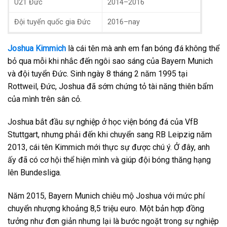
U21 Đức
2014–2016
Đội tuyển quốc gia Đức
2016–nay
Joshua Kimmich
là cái tên mà anh em fan bóng đá không thể
bỏ qua mỗi khi nhắc đến ngôi sao sáng của Bayern Munich
và đội tuyển Đức. Sinh ngày 8 tháng 2 năm 1995 tại
Rottweil, Đức, Joshua đã sớm chứng tỏ tài năng thiên bẩm
của mình trên sân cỏ.
Joshua bắt đầu sự nghiệp ở học viện bóng đá của VfB
Stuttgart, nhưng phải đến khi chuyển sang RB Leipzig năm
2013, cái tên Kimmich mới thực sự được chú ý. Ở đây, anh
ấy đã có cơ hội thể hiện mình và giúp đội bóng thăng hạng
lên Bundesliga.
Năm 2015, Bayern Munich chiêu mộ Joshua với mức phí
chuyển nhượng khoảng 8,5 triệu euro. Một bản hợp đồng
tưởng như đơn giản nhưng lại là bước ngoặt trong sự nghiệp