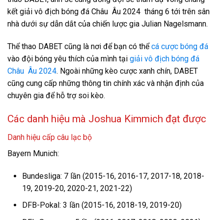
kết giải vô địch bóng đá Châu Âu 2024 tháng 6 tới trên sân
nhà dưới sự dẫn dắt của chiến lược gia Julian Nagelsmann.
Thể thao DABET cũng là nơi để bạn có thể
cá cược bóng đá
vào đội bóng yêu thích của mình tại
giải vô địch bóng đá
Châu Âu 2024
. Ngoài những kèo cược xanh chín, DABET
cũng cung cấp những thông tin chính xác và nhận định của
chuyên gia để hỗ trợ soi kèo.
Các danh hiệu mà Joshua Kimmich đạt được
Danh hiệu cấp câu lạc bộ
Bayern Munich:
Bundesliga: 7 lần (2015-16, 2016-17, 2017-18, 2018-
19, 2019-20, 2020-21, 2021-22)
DFB-Pokal: 3 lần (2015-16, 2018-19, 2019-20)