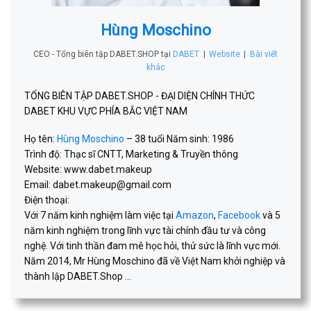
Hùng Moschino
CEO - Tổng biên tập DABET.SHOP
tại
DABET
|
Website
|
Bài viết
khác
TỔNG BIÊN TẬP DABET.SHOP - ĐẠI DIỆN CHÍNH THỨC
DABET KHU VỰC PHÍA BẮC VIỆT NAM
Họ tên:
Hùng Moschino
– 38 tuổi Năm sinh: 1986
Trình độ: Thạc sĩ CNTT, Marketing & Truyền thông
Website: www.dabet.makeup
Email:
dabet.makeup@gmail.com
Điện thoại:
Với 7 năm kinh nghiệm làm việc tại
Amazon
,
Facebook
và 5
năm kinh nghiệm trong lĩnh vực tài chính đầu tư và công
nghệ. Với tinh thần đam mê học hỏi, thử sức là lĩnh vực mới.
Năm 2014, Mr Hùng Moschino đã về Việt Nam khởi nghiệp và
thành lập DABET.Shop ...