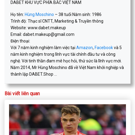
DABET KHU VỰC PHÍA BẮC VIỆT NAM
Họ tên:
Hùng Moschino
– 38 tuổi Năm sinh: 1986
Trình độ: Thạc sĩ CNTT, Marketing & Truyền thông
Website: www.dabet.makeup
Email:
dabet.makeup@gmail.com
Điện thoại:
Với 7 năm kinh nghiệm làm việc tại
Amazon
,
Facebook
và 5
năm kinh nghiệm trong lĩnh vực tài chính đầu tư và công
nghệ. Với tinh thần đam mê học hỏi, thử sức là lĩnh vực mới.
Năm 2014, Mr Hùng Moschino đã về Việt Nam khởi nghiệp và
thành lập DABET.Shop ...
Bài viết liên quan