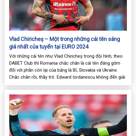
Vlad Chiricheș – Một trong những cái tên sáng
giá nhất của tuyển tại EURO 2024
Với những cái tên như Vlad Chiricheș trong đội hình, theo
DABET Club thì Romania chắc chắn là cái tên đáng gờm
đối với phần còn lại của bảng là Bỉ, Slovakia và Ukraine.
Chắc chắn rồi, thầy trò Edward Iordanescu không đến giải
bóng đá EURO 2024 để dạo chơi! Nội dung bài viết1 […]