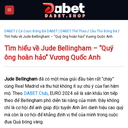
Skip
to
content
DABET
/
Cá Cược Bóng Đá DABET | DABET Thể Thao
/
Cầu Thủ Bóng Đá
/
Tìm hiểu về Jude Bellingham – “Quý ông hoàn hảo” Vương Quốc Anh
Tìm hiểu về Jude Bellingham – “Quý
ông hoàn hảo” Vương Quốc Anh
Jude Bellingham
đã có một mùa giải đầu tiên rất “cháy”
cùng Real Madrid và thu hút không ít sự chú ý của fan hâm
mộ. Theo
DABET Club
, EURO 2024 sẽ là sân khấu lớn tiếp
theo để Bellingham phô diễn tài năng của mình. Đây không
chỉ là cơ hội để anh giúp đội tuyển Anh ẵm danh hiệu cao quý
mà còn là cơ hội để khẳng định vị thế của mình trong cuộc
đua Quả bóng vàng.