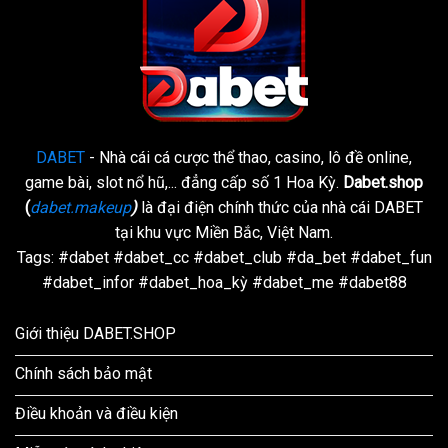
DABET
- Nhà cái cá cược thể thao, casino, lô đề online,
game bài, slot nổ hũ,... đẳng cấp số 1 Hoa Kỳ.
Dabet.shop
(
dabet.makeup
)
là đại điện chính thức của nhà cái DABET
tại khu vực Miền Bắc, Việt Nam.
Tags: #dabet #dabet_cc #dabet_club #da_bet #dabet_fun
#dabet_infor #dabet_hoa_kỳ #dabet_me #dabet88
Giới thiệu DABET.SHOP
Chính sách bảo mật
Điều khoản và điều kiện