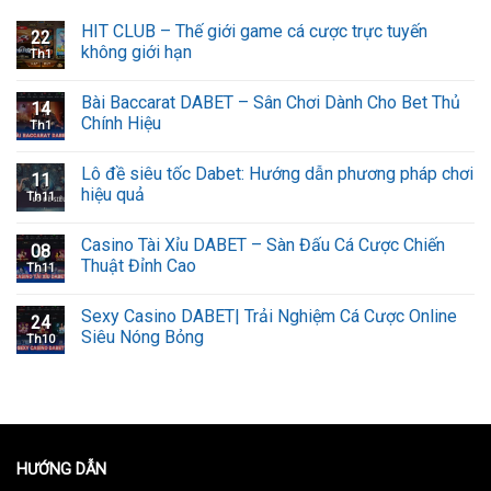
HIT CLUB – Thế giới game cá cược trực tuyến
22
không giới hạn
Th1
Bài Baccarat DABET – Sân Chơi Dành Cho Bet Thủ
14
Chính Hiệu
Th1
Lô đề siêu tốc Dabet: Hướng dẫn phương pháp chơi
11
hiệu quả
Th11
Casino Tài Xỉu DABET – Sàn Đấu Cá Cược Chiến
08
Thuật Đỉnh Cao
Th11
Sexy Casino DABET| Trải Nghiệm Cá Cược Online
24
Siêu Nóng Bỏng
Th10
HƯỚNG DẪN